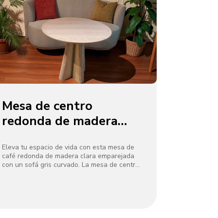
Mesa de centro
redonda de madera
clara con sofá gris
curvo
Eleva tu espacio de vida con esta mesa de
café redonda de madera clara emparejada
con un sofá gris curvado. La mesa de centro
cuenta con una base de madera escultórica
y una mesa lisa y de tonos claros, que
infunden calidez natural. El sofá, con
tapicería gris suave y cojines decorativos de
colores, ofrece asientos acogedores.
Rodeado de vegetación, esta configuración