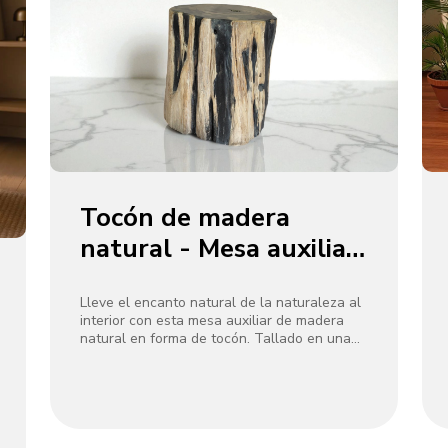
Tocón de madera
natural - Mesa auxiliar
en forma
Lleve el encanto natural de la naturaleza al
interior con esta mesa auxiliar de madera
natural en forma de tocón. Tallado en una
sola pieza de madera desgastada, presenta
texturas orgánicas de color negro - marrón y
bordes irregulares, manteniendo la forma
original del árbol. Ideal como mesita de
noche, acento en la sala de estar o
decoración escultórica, agrega un encanto