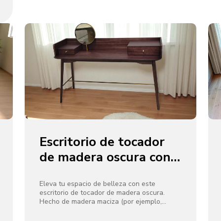
rústico a los interiores modernos,
escandinavos o wabi - sabi. Cada pieza es
única y celebra la belleza de la imperfección
y el diseño natural.
Escritorio de tocador
de madera oscura con
acentos de latón y
espejo redondo
Eleva tu espacio de belleza con este
escritorio de tocador de madera oscura.
Hecho de madera maciza (por ejemplo,
nogal) y acentuado con latón, que incluye
una elegante barra transversal y un soporte