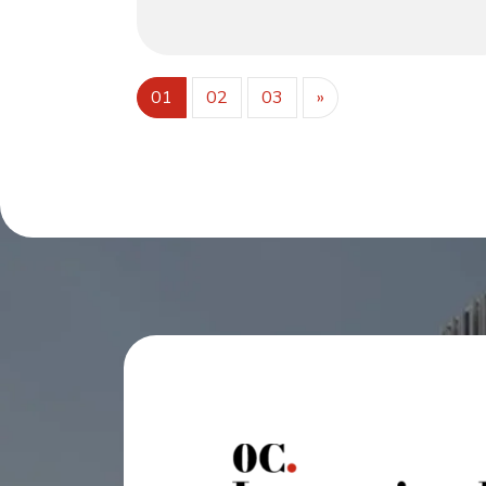
artículos de papelería. Un panel de tonos
oscuros en la parte superior de la mesa
agrega contraste y funcionalidad. Apoyado
por patas anchas y robustas y con un diseño
minimalista, es adecuado para oficinas en
01
02
03
»
casa o rincones de estudio. Combinando
texturas naturales y practicidad moderna,
proporciona una solución elegante para un
área de trabajo organizada.