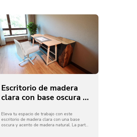
crea un ambiente bohemio moderno y
acogedor, ideal para relajarse y socializar en
salas de estar o salones.
Escritorio de madera
clara con base oscura y
acento de madera
natural
Eleva tu espacio de trabajo con este
escritorio de madera clara con una base
oscura y acento de madera natural. La parte
superior de madera en tonos claros ofrece
un amplio espacio para trabajar, mientras