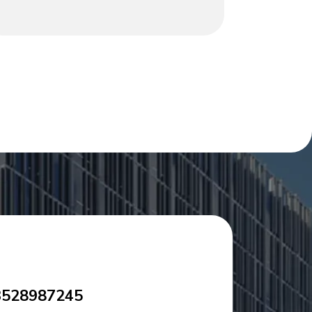
que la base oscura agrega contraste y
estabilidad. Un elemento de madera natural
en bruto en el lateral aporta calidez
orgánica. Emparejado con una silla giratoria
gris (tapizada para mayor comodidad), esta
configuración combina minimalismo moderno
y texturas naturales. Es perfecto para
oficinas en casa o rincones de trabajo de
hoteles, equilibrando funcionalidad y
atractivo estético.
3528987245