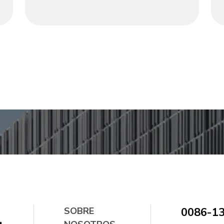
de espejo, combina el encanto retro y la
elegancia moderna. El espejo redondo
agrega un toque suave, mientras que dos
cajones (con perillas de latón) ofrecen un
almacenamiento ordenado para cosméticos
y joyas. Sus patas cónicas y su espaciosa
mesa se adaptan a dormitorios o vestidores,
creando un refugio elegante y organizado
para su rutina diaria. Una mezcla perfecta de
funcionalidad y estilo.
SOBRE
0086-1