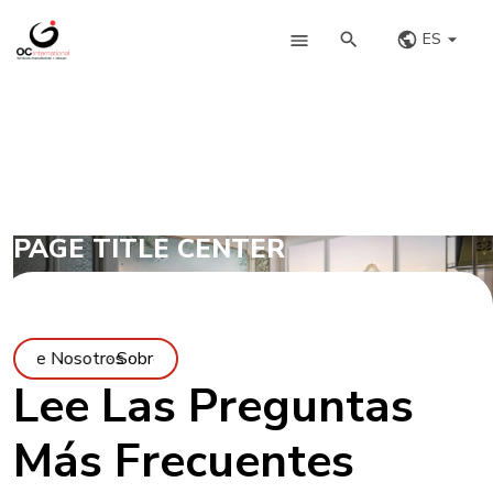
ES
PAGE TITLE CENTER
 ·
 Sobre Nosotros ·
· Sobre Nosotros ·
Lee Las Preguntas
Más Frecuentes