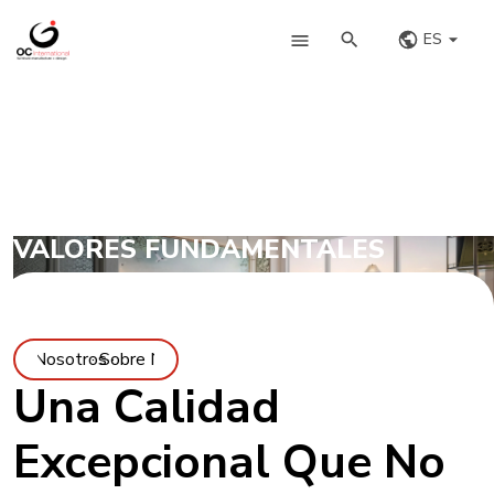
ES
VALORES FUNDAMENTALES
bre Nosotros ·
· Sobre Nosotros ·
Una Calidad
Excepcional Que No