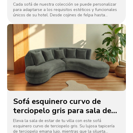
de 5 estrellas de OC
Cada sofá de nuestra colección se puede personalizar
para adaptarse a los requisitos estéticos y funcionales
Furniture
únicos de su hotel. Desde cojines de felpa hasta
diseños de marcos elegantes, ofrecemos una variedad
de opciones para satisfacer sus necesidades
específicas, asegurando que su sofá no solo se vea
impresionante, sino que también mejore el ambiente
general de su vestíbulo, salones o habitaciones.
Sofá esquinero curvo de
terciopelo gris para sala de
estar de villa
Eleva la sala de estar de tu villa con este sofá
esquinero curvo de terciopelo gris. Su lujosa tapicería
de terciopelo emana lujo, mientras que la silueta