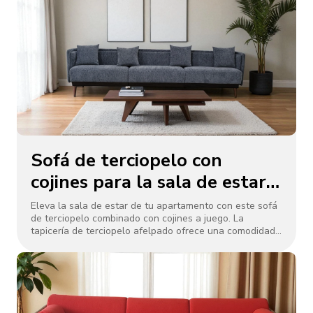
interiores modernos. Fácil de combinar con alfombras o
vegetación, combina comodidad y diseño, perfecto para
relajarse en la vida urbana.
Sofá de terciopelo con
cojines para la sala de estar
del apartamento
Eleva la sala de estar de tu apartamento con este sofá
de terciopelo combinado con cojines a juego. La
tapicería de terciopelo afelpado ofrece una comodidad
lujosa, mientras que las almohadas añaden un estilo
acogedor. Su diseño moderno, con una estructura
robusta y líneas elegantes, se adapta a espacios
compactos. Ideal para relajarse o entretenerse, combina
a la perfección con la decoración contemporánea,
aportando elegancia y funcionalidad a su hogar.