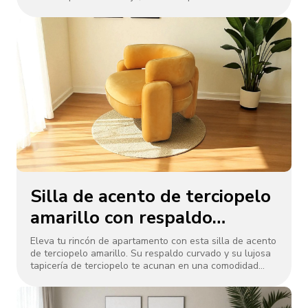
curvada optimiza el espacio en las esquinas. Los cojines
gruesos aseguran una relajación acogedora, perfecta
para relajarse o hospedar. Fusionando el diseño
moderno con curvas elegantes, complementa la
decoración de villas de lujo. La robusta artesanía
garantiza la durabilidad, lo que la convierte en una
pieza central elegante para una vida refinada.
Silla de acento de terciopelo
amarillo con respaldo
curvado para esquina de
Eleva tu rincón de apartamento con esta silla de acento
de terciopelo amarillo. Su respaldo curvado y su lujosa
apartamento
tapicería de terciopelo te acunan en una comodidad
acogedora, como un suave abrazo. La silueta
redondeada se adapta perfectamente a espacios
compactos, agregando un toque vibrante y lujoso a los