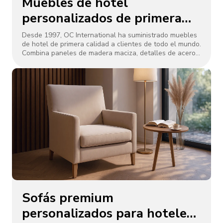
Muebles de hotel
personalizados de primera
calidad para propiedades de
Desde 1997, OC International ha suministrado muebles
de hotel de primera calidad a clientes de todo el mundo.
5 estrellas | Hecho en
Combina paneles de madera maciza, detalles de acero
Dongguan por OC
inoxidable y acabados resistentes a los arañazos para
una mayor longevidad.
International
Sofás premium
personalizados para hoteles