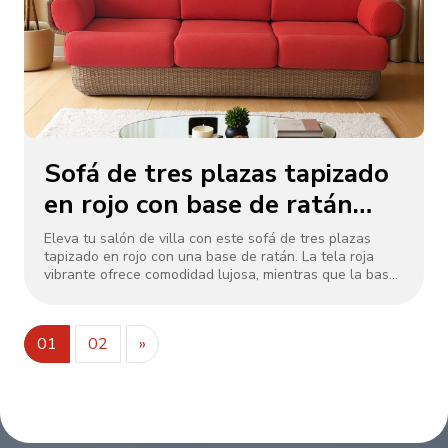
Sofá de tres plazas tapizado
en rojo con base de ratán
para Villa Lounge
Eleva tu salón de villa con este sofá de tres plazas
tapizado en rojo con una base de ratán. La tela roja
vibrante ofrece comodidad lujosa, mientras que la base
de ratán natural añade elegancia rústica. Perfecto para
espacios de villas interiores o semi-exteriores, combina
un estilo moderno con una artesanía duradera. Ideal
01
02
»
para relajarse o hospedar, aporta un toque audaz y
acogedor a la vida en villas de lujo.