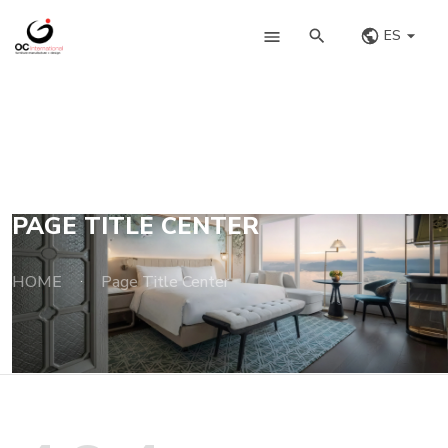
ES
PAGE TITLE CENTER
HOME
Page Title Center
·